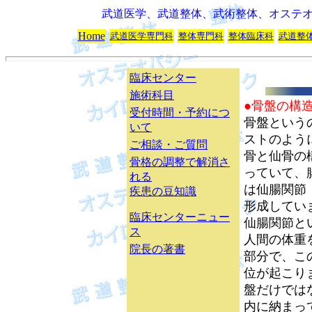
武道医学、武道整体、武術整体、オステ
Home
武道医学専門科
整体専門科
整体臨床科
武道整
臨床センター
施術科目
●骨盤の構
受付時間・予約につ
骨盤という
いて
ストのよう
ご相談
・ご質問
骨と仙骨の
骨格の調整で解消さ
っていて、
れる
は仙腸関節
疾患の豆知識
形成してい
臨床センターニュー
仙腸関節と
ス
人間の体重
院長の著書
部分で、こ
位が起こり
盤だけでは
内に納まっ