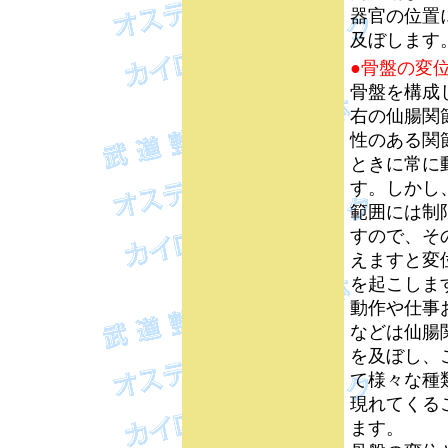
器官の位置
及ぼします
●骨盤の変
骨盤を構成
右の仙腸関
性のある関
ときに常に
す。しかし
範囲には制
すので、そ
えますと変
を起こしま
動作や仕事
などは仙腸
を及ぼし、
て様々な種
現れてくる
ます。