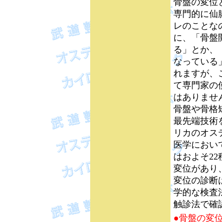
骨盤の変位
専門的に仙
レのことな
に、「骨盤
る」とか、
なっている
れますが、
て専門家の
はありませ
骨盤や骨格
最先端技術
リカのオス
医学におい
はおよそ2
変位があり
変位の診断
学的な検査
触診法で確
●骨盤の変